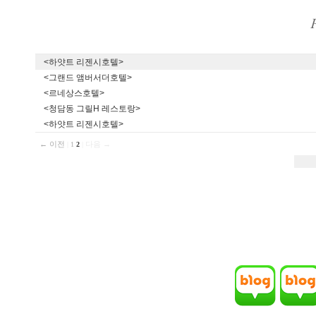
<하얏트 리젠시호텔>
<그랜드 앰버서더호텔>
<르네상스호텔>
<청담동 그릴H 레스토랑>
<하얏트 리젠시호텔>
← 이전
|
|
다음 →
1
2