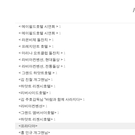
< 메이필드호텔 시연회 >
1
< 메이필드호텔 시연회 >
1
< 라온비체 돌잔치 >
1
< 프레지던트 호텔 >
1
< 마리나 요트클럽 돌잔치 >
1
< 라비아컨벤션, 현대돌상 >
1
< 라비아컨벤션, 전통돌상 >
1
< 그랜드 하얏트호텔 >
1
<김 진철 개그맨님>
1
<하얏트 리젠시호텔>
1
<리버사이드호텔>
1
<김 주호감독님 "바람과 함께 사라지다>
1
<라비아컨벤션>
1
<그랜드 앰버서더호텔>
1
<하얏트 리젠시호텔>
1
<프라디아>
<홍 인규 개그맨님>