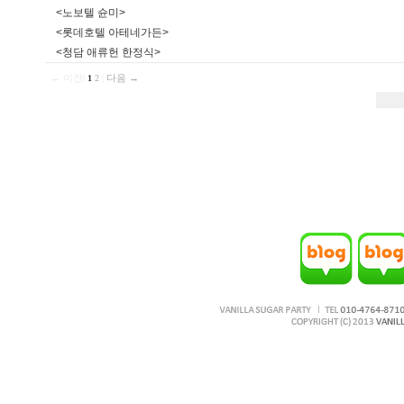
<노보텔 슌미>
<롯데호텔 아테네가든>
<청담 애류헌 한정식>
← 이전
|
|
다음 →
1
2