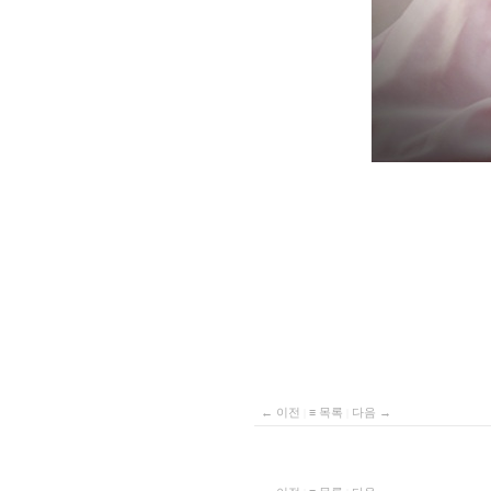
← 이전
|
≡ 목록
|
다음 →