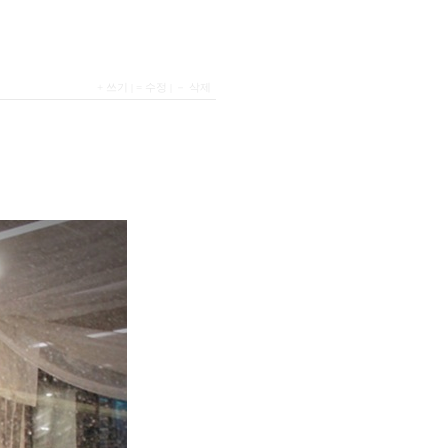
+ 쓰기
|
= 수정
|
－ 삭제