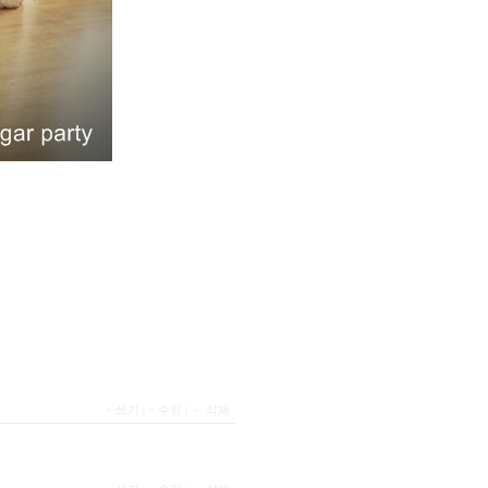
+ 쓰기
|
= 수정
|
－ 삭제