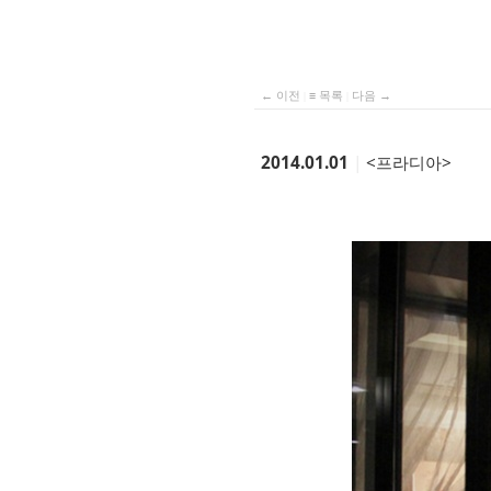
← 이전
|
≡ 목록
|
다음 →
2014.01.01
|
<프라디아>