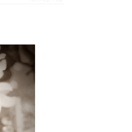
+ 쓰기
|
= 수정
|
－ 삭제