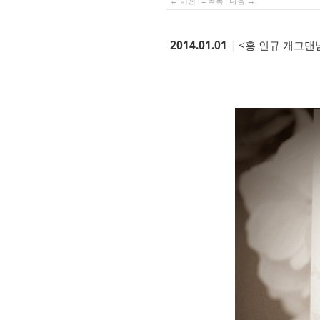
← 이전
|
≡ 목록
|
다음 →
2014.01.01
|
<홍 인규 개그맨