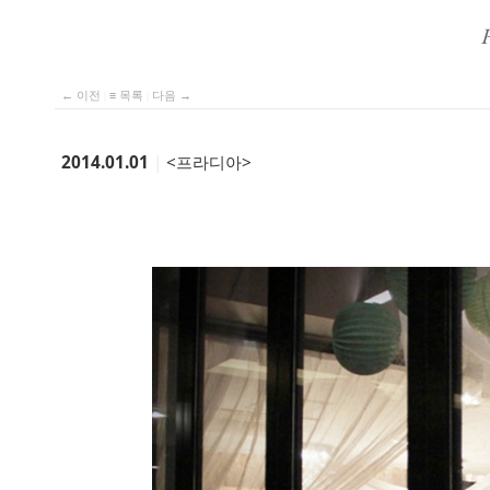
← 이전
|
≡ 목록
|
다음 →
2014.01.01
|
<프라디아>