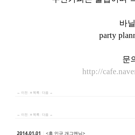
바
party pla
문
http://cafe.nav
← 이전
|
≡ 목록
|
다음 →
← 이전
|
≡ 목록
|
다음 →
2014.01.01
|
<홍 인규 개그맨님>