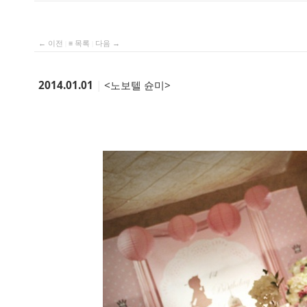
← 이전
|
≡ 목록
|
다음 →
2014.01.01
|
<노보텔 슌미>