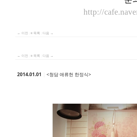
http://cafe.nav
← 이전
|
≡ 목록
|
다음 →
← 이전
|
≡ 목록
|
다음 →
2014.01.01
|
<청담 애류헌 한정식>