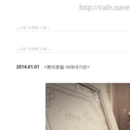
http://cafe.nav
← 이전
|
≡ 목록
|
다음 →
← 이전
|
≡ 목록
|
다음 →
2014.01.01
|
<롯데호텔 아테네가든>